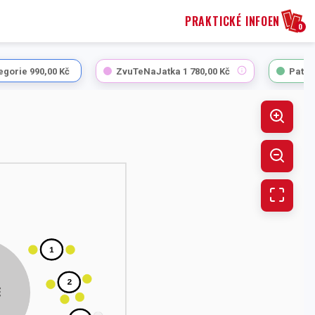
PRAKTICKÉ INFO
EN
0
tegorie
990,00 Kč
ZvuTeNaJatka
1 780,00 Kč
Patri