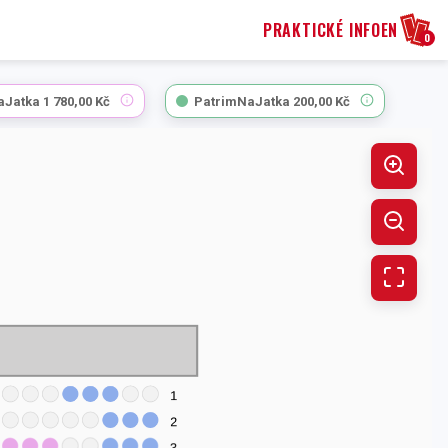
PRAKTICKÉ INFO
EN
0
aJatka
1 780,00 Kč
PatrimNaJatka
200,00 Kč