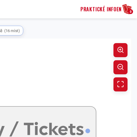
PRAKTICKÉ INFO
EN
0
Kč
(
16
míst
)