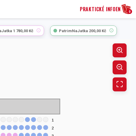
PRAKTICKÉ INFO
EN
0
aJatka
1 780,00 Kč
PatrimNaJatka
200,00 Kč