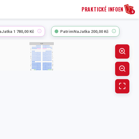
PRAKTICKÉ INFO
EN
0
aJatka
1 780,00 Kč
PatrimNaJatka
200,00 Kč