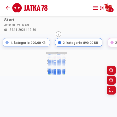
EN
0
St.art
Jatka78 - Velký sál
út | 24.11.2026 | 19:30
1. kategorie
990,00 Kč
2. kategorie
890,00 Kč