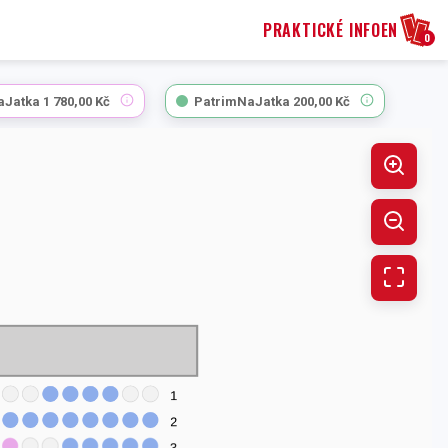
PRAKTICKÉ INFO
EN
0
aJatka
1 780,00 Kč
PatrimNaJatka
200,00 Kč